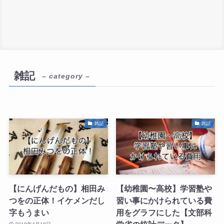
雑記
– category –
雑記
雑記
【にんげんだもの】相田み
【幼稚園〜高校】学習塾や
つをの正体！イケメンだし
習い事にかけられている費
字もうまい
用をグラフにした【文部科