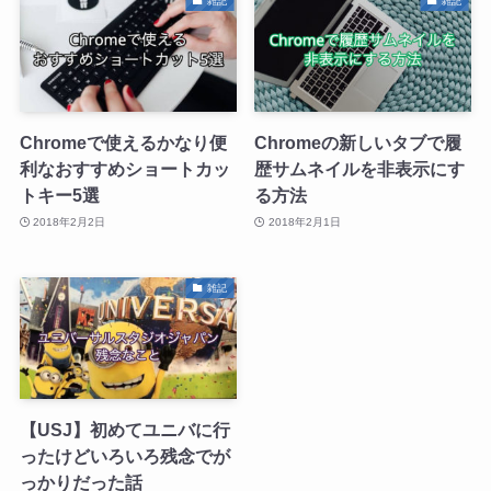
雑記
雑記
Chromeで使えるかなり便
Chromeの新しいタブで履
利なおすすめショートカッ
歴サムネイルを非表示にす
トキー5選
る方法
2018年2月2日
2018年2月1日
雑記
【USJ】初めてユニバに行
ったけどいろいろ残念でが
っかりだった話