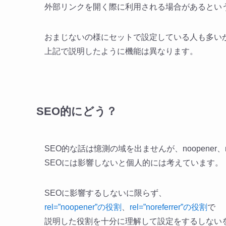
外部リンクを開く際に利用される場合があるとい
おまじないの様にセットで設定している人も多い
上記で説明したように機能は異なります。
SEO的にどう？
SEO的な話は憶測の域を出ませんが、noopener、no
SEOには影響しないと個人的には考えています。
SEOに影響するしないに限らず、
rel=”noopener”の役割
、
rel=”noreferrer”の役割
で
説明した役割を十分に理解して設定をするしない