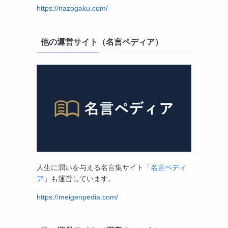
https://nazogaku.com/
他の運営サイト（名言ペディア）
人生に潤いを与える名言集サイト「
名言ペディ
ア
」も運営しています。
https://meigenpedia.com/