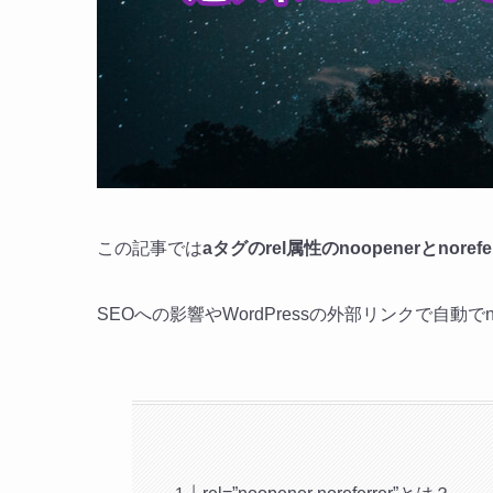
この記事では
aタグのrel属性のnoopenerとnorefer
SEOへの影響やWordPressの外部リンクで自動