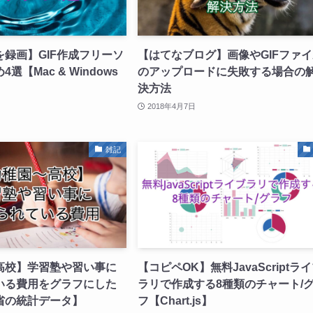
録画】GIF作成フリーソ
【はてなブログ】画像やGIFファ
選【Mac & Windows
のアップロードに失敗する場合の
決方法
2018年4月7日
雑記
高校】学習塾や習い事に
【コピペOK】無料JavaScriptラ
いる費用をグラフにした
ラリで作成する8種類のチャート/
省の統計データ】
フ【Chart.js】