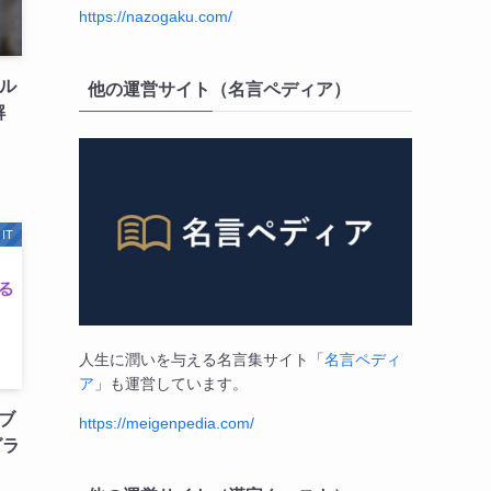
https://nazogaku.com/
イル
他の運営サイト（名言ペディア）
解
IT
人生に潤いを与える名言集サイト「
名言ペディ
ア
」も運営しています。
イブ
https://meigenpedia.com/
グラ