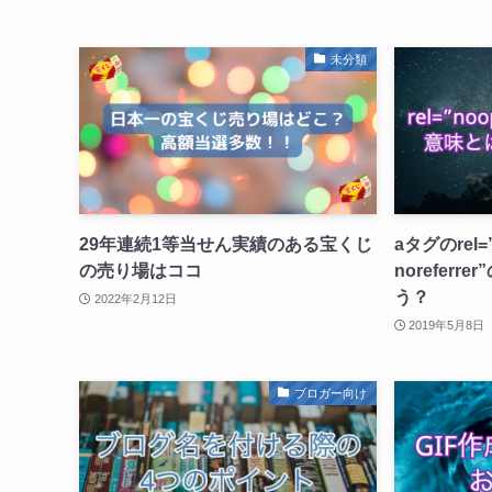
未分類
29年連続1等当せん実績のある宝くじ
aタグのrel=”
の売り場はココ
norefer
う？
2022年2月12日
2019年5月8日
ブロガー向け