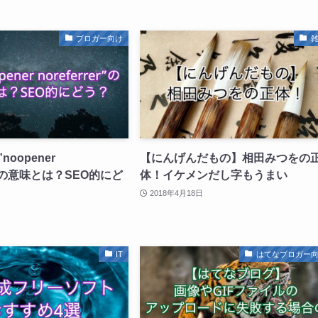
ブロガー向け
noopener
【にんげんだもの】相田みつをの
rer”の意味とは？SEO的にど
体！イケメンだし字もうまい
2018年4月18日
IT
はてなブロガー