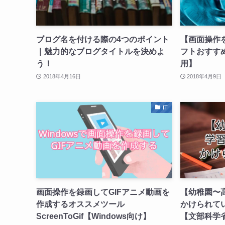
ブログ名を付ける際の4つのポイント
【画面操作を
｜魅力的なブログタイトルを決めよ
フトおすすめ4
う！
用】
2018年4月16日
2018年4月9日
IT
画面操作を録画してGIFアニメ動画を
【幼稚園〜
作成するオススメツール
かけられて
ScreenToGif【Windows向け】
【文部科学